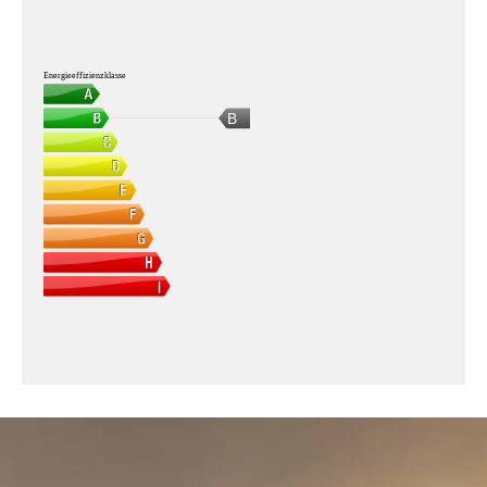
Energieeffizienzklasse
B