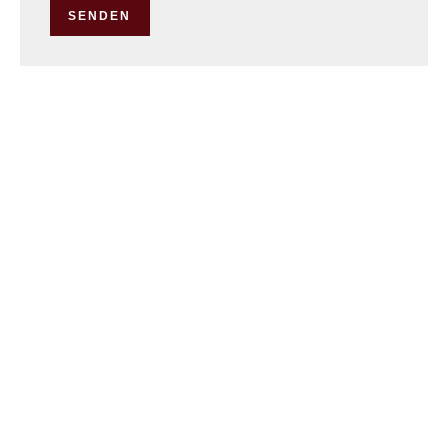
SENDEN
Impressum
Maklerhonorar
Cookie-Einstellungen ändern
Design by
Apimo™
©2026 Immobilière Spautz s.à r.l.