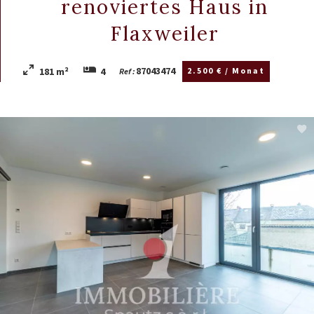
renoviertes Haus in
Flaxweiler
87043474
181 m²
4
2.500 € / Monat
Ref :