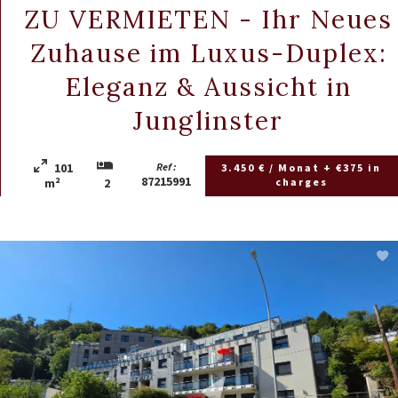
ZU VERMIETEN - Ihr Neues
Zuhause im Luxus-Duplex:
Eleganz & Aussicht in
Junglinster
101
Ref :
3.450 € / Monat + €375 in
87215991
charges
m²
2