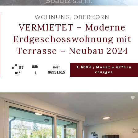
WOHNUNG, OBERKORN
VERMIETET – Moderne
Erdgeschosswohnung mit
Terrasse – Neubau 2024
57
Ref :
1.600 € / Monat + €275 in
86951615
charges
m²
1