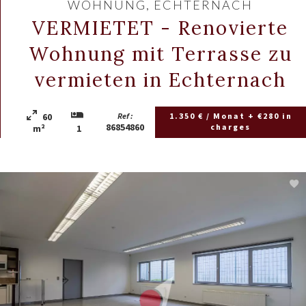
WOHNUNG, ECHTERNACH
VERMIETET - Renovierte
Wohnung mit Terrasse zu
vermieten in Echternach
60
Ref :
1.350 € / Monat + €280 in
86854860
charges
m²
1