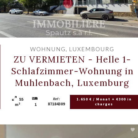
WOHNUNG, LUXEMBOURG
ZU VERMIETEN - Helle 1-
Schlafzimmer-Wohnung in
Muhlenbach, Luxemburg
55
Ref :
1.650 € / Monat + €300 in
87184309
charges
m²
1