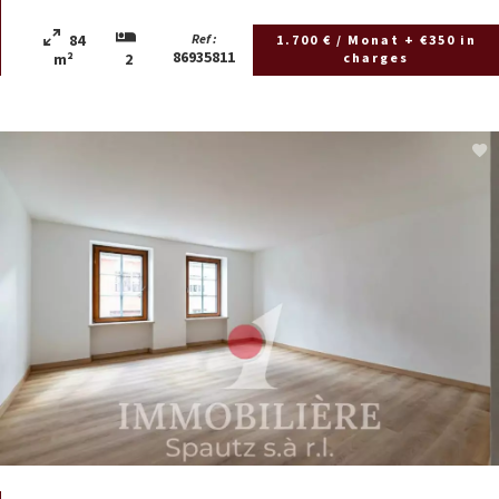
84
Ref :
1.700 € / Monat + €350 in
86935811
charges
m²
2