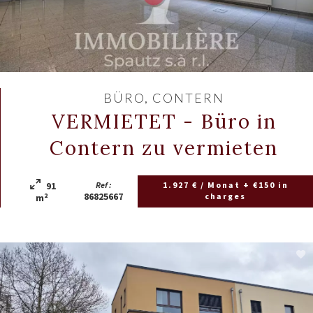
BÜRO, CONTERN
VERMIETET - Büro in
Contern zu vermieten
91
Ref :
1.927 € / Monat + €150 in
86825667
charges
m²