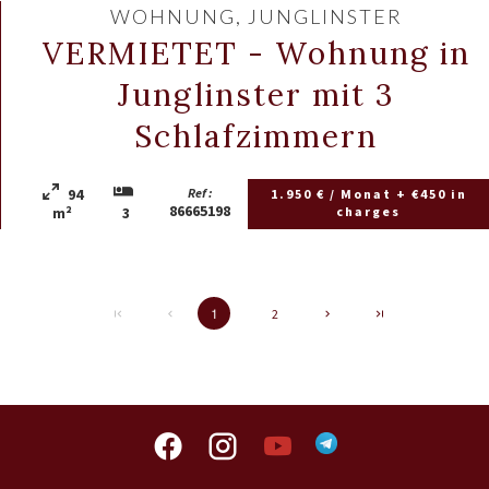
WOHNUNG, JUNGLINSTER
VERMIETET - Wohnung in
Junglinster mit 3
Schlafzimmern
94
Ref :
1.950 € / Monat + €450 in
86665198
charges
m²
3
2
1