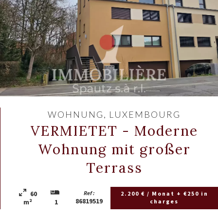
WOHNUNG, LUXEMBOURG
VERMIETET - Moderne
Wohnung mit großer
Terrass
60
Ref :
2.200 € / Monat + €250 in
86819519
charges
m²
1