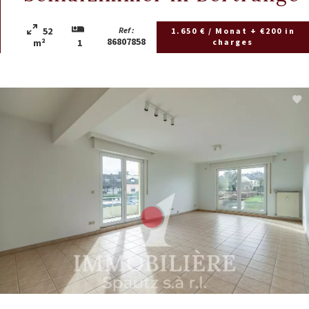
52
Ref :
1.650 € / Monat + €200 in
86807858
charges
m²
1