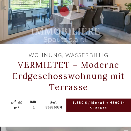
WOHNUNG, WASSERBILLIG
VERMIETET – Moderne
Erdgeschosswohnung mit
Terrasse
60
Ref :
1.350 € / Monat + €300 in
86936034
charges
m²
1