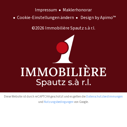
Impressum
Maklerhonorar
Cookie-Einstellungen ändern
Design by
Apimo™
©2026 Immobilière Spautz s.à r.l.
Diese Website ist durch reCAPTCHA geschützt und es gelten die
Datenschutzbestimmungen
und
Nutzungsbedingungen
von Google.