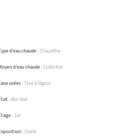
Type d'eau chaude
Chaudière
Moyen d'eau chaude
Collective
Eaux usées
Tout à l'égout
État
Bon état
Étage
1er
Exposition
Ouest