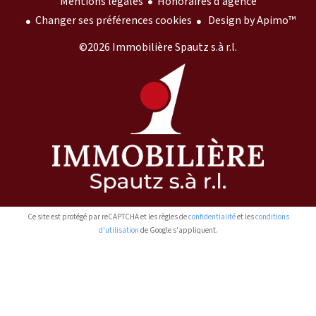
Mentions légales
Honoraires d'agence
Changer ses préférences cookies
Design by
Apimo™
©2026 Immobilière Spautz s.à r.l.
Ce site est protégé par reCAPTCHA et les règles de
confidentialité
et les
conditions
d'utilisation
de Google s'appliquent.