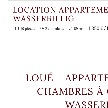
LOCATION APPARTEM
WASSERBILLIG
1 850 € /
10 pièces
2 chambres
89 m²
LOUÉ - APPART
CHAMBRES À
WASSER