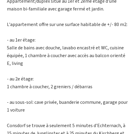
Appartement/duplex situé au 1er et 2ème étage d'une
maison bi-familiale avec garage fermé et jardin.
L'appartement offre sur une surface habitable de +/- 80 m2:
- au 1er étage:
Salle de bains avec douche, lavabo encastré et WC, cuisine
équipée, 1 chambre à coucher avec accès au balcon orienté
E, living
- au 2e étage:
1 chambre à coucher, 2 greniers / débarras
- au sous-sol: cave privée, buanderie commune, garage pour
1 voiture
Consdorf se trouve à seulement 5 minutes d'Echternach, à
15 minutes de Junglinster et à 25 minutes du Kirchberg et