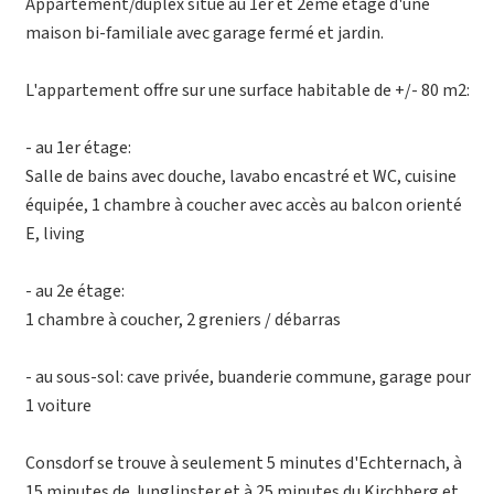
Appartement/duplex situé au 1er et 2ème étage d'une
maison bi-familiale avec garage fermé et jardin.
L'appartement offre sur une surface habitable de +/- 80 m2:
- au 1er étage:
Salle de bains avec douche, lavabo encastré et WC, cuisine
équipée, 1 chambre à coucher avec accès au balcon orienté
E, living
- au 2e étage:
1 chambre à coucher, 2 greniers / débarras
- au sous-sol: cave privée, buanderie commune, garage pour
1 voiture
Consdorf se trouve à seulement 5 minutes d'Echternach, à
15 minutes de Junglinster et à 25 minutes du Kirchberg et