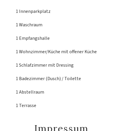
1 Innenparkplatz
1 Waschraum
1 Empfangshalle
1 Wohnzimmer/Küche
mit offener Küche
1 Schlafzimmer
mit Dressing
1 Badezimmer (Dusch) / Toilette
1 Abstellraum
1 Terrasse
Impressum