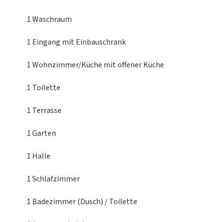
1 Waschraum
1 Eingang
mit Einbauschrank
1 Wohnzimmer/Küche
mit offener Küche
1 Toilette
1 Terrasse
1 Garten
1 Halle
1 Schlafzimmer
1 Badezimmer (Dusch) / Toilette