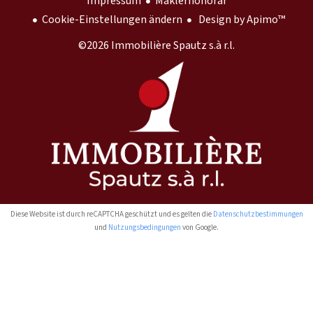
Impressum
Maklerhonorar
Cookie-Einstellungen ändern
Design by
Apimo™
©2026 Immobilière Spautz s.à r.l.
Diese Website ist durch reCAPTCHA geschützt und es gelten die
Datenschutzbestimmungen
und
Nutzungsbedingungen
von Google.