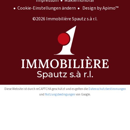
Impressum
Maklerhonorar
Cookie-Einstellungen ändern
Design by
Apimo™
©2026 Immobilière Spautz s.à r.l.
Diese Website ist durch reCAPTCHA geschützt und es gelten die
Datenschutzbestimmungen
und
Nutzungsbedingungen
von Google.