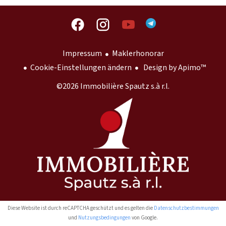
Impressum
Maklerhonorar
Cookie-Einstellungen ändern
Design by
Apimo™
©2026 Immobilière Spautz s.à r.l.
Diese Website ist durch reCAPTCHA geschützt und es gelten die
Datenschutzbestimmungen
und
Nutzungsbedingungen
von Google.