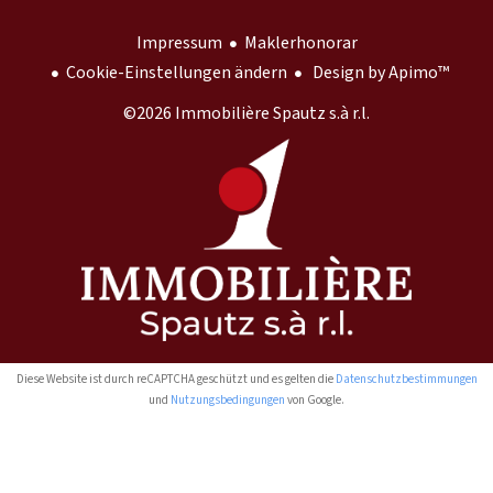
Impressum
Maklerhonorar
Cookie-Einstellungen ändern
Design by
Apimo™
©2026 Immobilière Spautz s.à r.l.
Diese Website ist durch reCAPTCHA geschützt und es gelten die
Datenschutzbestimmungen
und
Nutzungsbedingungen
von Google.