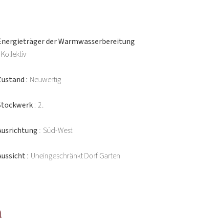
Energieträger der Warmwasserbereitung
Kollektiv
Zustand
Neuwertig
Stockwerk
2.
Ausrichtung
Süd-West
Aussicht
Uneingeschränkt Dorf Garten
n