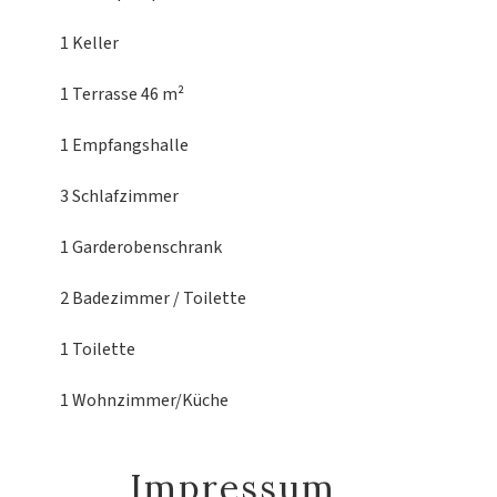
1 Keller
1 Terrasse
46 m²
1 Empfangshalle
3 Schlafzimmer
1 Garderobenschrank
2 Badezimmer / Toilette
1 Toilette
1 Wohnzimmer/Küche
Impressum