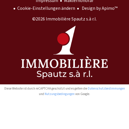
Impressum
Maklerhonorar
Cookie-Einstellungen ändern
Design by
Apimo™
©2026 Immobilière Spautz s.à r.l.
Diese Website ist durch reCAPTCHA geschützt und es gelten die
Datenschutzbestimmungen
und
Nutzungsbedingungen
von Google.