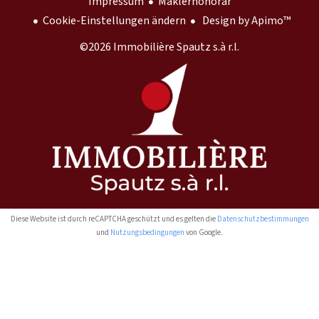
Impressum
Maklerhonorar
Cookie-Einstellungen ändern
Design by
Apimo™
©2026 Immobilière Spautz s.à r.l.
Diese Website ist durch reCAPTCHA geschützt und es gelten die
Datenschutzbestimmungen
und
Nutzungsbedingungen
von Google.