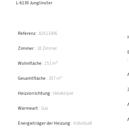
L-6130 Junglinster
Referenz
82613306
Zimmer
18 Zimmer
Wohnfläche
251 m²
Gesamtfläche
357 m²
Heizvorrichtung
Heizkörper
Wärmeart
Gas
Energieträger der Heizung
Individuell