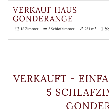
VERKAUF HAUS
GONDERANGE
1.5
18 Zimmer
5 Schlafzimmer
251 m²
VERKAUFT - EINF
5 SCHLAFZ
GONDE