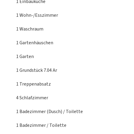
1 Einbauküche
1 Wohn-/Esszimmer
1 Waschraum
1 Gartenhäuschen
1 Garten
1 Grundstück
7.04 Ar
1 Treppenabsatz
4 Schlafzimmer
1 Badezimmer (Dusch) / Toilette
1 Badezimmer / Toilette