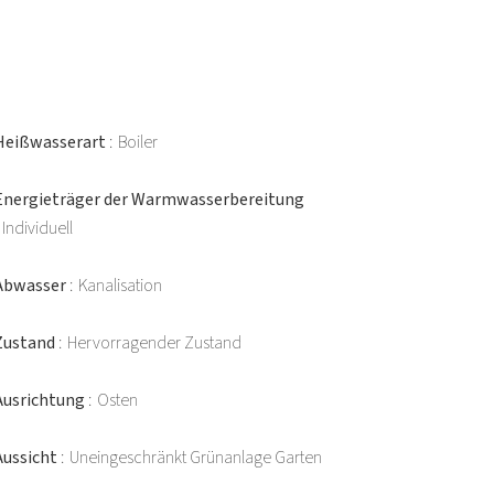
Heißwasserart
Boiler
Energieträger der Warmwasserbereitung
Individuell
Abwasser
Kanalisation
Zustand
Hervorragender Zustand
Ausrichtung
Osten
Aussicht
Uneingeschränkt Grünanlage Garten