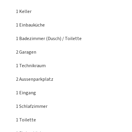
1 Keller
1 Einbauküche
1 Badezimmer (Dusch) / Toilette
2 Garagen
1 Technikraum
2 Aussenparkplatz
1 Eingang
1 Schlafzimmer
1 Toilette