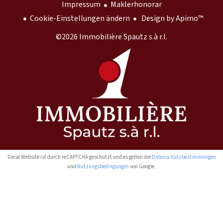
Impressum
Maklerhonorar
Cookie-Einstellungen ändern
Design by
Apimo™
©2026 Immobilière Spautz s.à r.l.
Diese Website ist durch reCAPTCHA geschützt und es gelten die
Datenschutzbestimmungen
und
Nutzungsbedingungen
von Google.