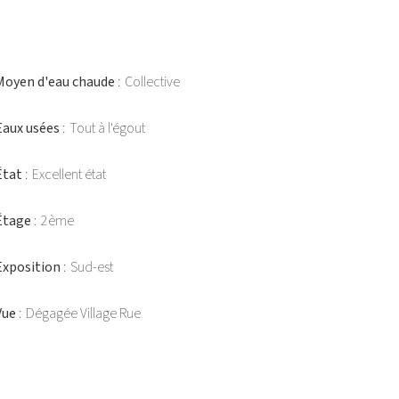
Moyen d'eau chaude
Collective
Eaux usées
Tout à l'égout
État
Excellent état
Étage
2ème
Exposition
Sud-est
Vue
Dégagée Village Rue