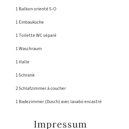
1 Balkon
orienté S-O
1 Einbauküche
1 Toilette
WC séparé
1 Waschraum
1 Halle
1 Schrank
2 Schlafzimmer
à coucher
1 Badezimmer (Dusch)
avec lavabo encastré
Impressum