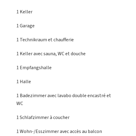
1 Keller
1 Garage
1 Technikraum
et chaufferie
1 Keller
avec sauna, WC et douche
1 Empfangshalle
1 Halle
1 Badezimmer
avec lavabo double encastré et
WC
1 Schlafzimmer
à coucher
1 Wohn-/Esszimmer
avec accès au balcon