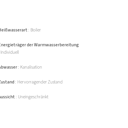
Heißwasserart
Boiler
Energieträger der Warmwasserbereitung
Individuell
Abwasser
Kanalisation
Zustand
Hervorragender Zustand
Aussicht
Uneingeschränkt