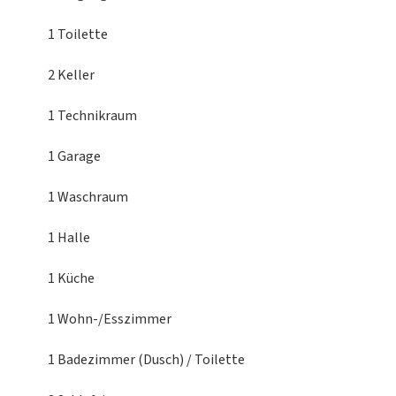
1 Toilette
2 Keller
1 Technikraum
1 Garage
1 Waschraum
1 Halle
1 Küche
1 Wohn-/Esszimmer
1 Badezimmer (Dusch) / Toilette