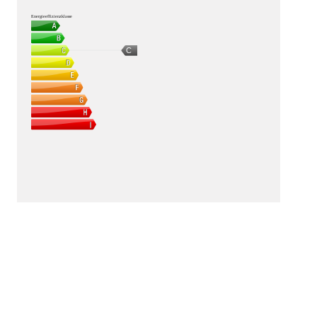
Energieeffizienzklasse
C