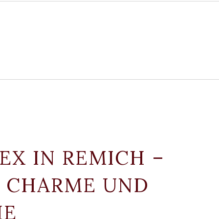
EX IN REMICH –
R CHARME UND
HE