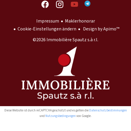
Impressum
Maklerhonorar
Cookie-Einstellungen ändern
Design by
Apimo™
©2026 Immobilière Spautz s.à r.l.
Diese Website ist durch reCAPTCHA geschützt und es gelten die
Datenschutzbestimmungen
und
Nutzungsbedingungen
von Google.