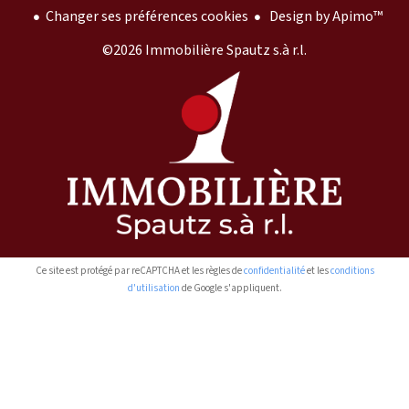
Changer ses préférences cookies
Design by
Apimo™
©2026 Immobilière Spautz s.à r.l.
Ce site est protégé par reCAPTCHA et les règles de
confidentialité
et les
conditions
d'utilisation
de Google s'appliquent.