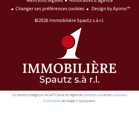
Mentions légales
Honoraires d'agence
Changer ses préférences cookies
Design by
Apimo™
©2026 Immobilière Spautz s.à r.l.
Ce site est protégé par reCAPTCHA et les règles de
confidentialité
et les
conditions
d'utilisation
de Google s'appliquent.